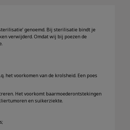
rilisatie’ genoemd. Bij sterilisatie bindt je
kken verwijderd. Omdat wij bij poezen de
e.
.q. het voorkomen van de krolsheid. Een poes
streren. Het voorkomt baarmoederontstekingen
kliertumoren en suikerziekte.
s;