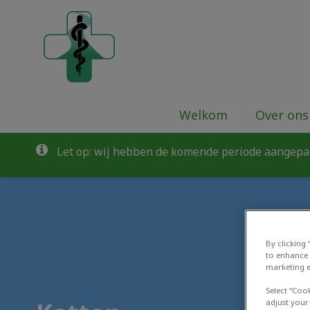
Homepage Dierenkliniek Leidsche R
Welkom
Over ons
Let op: wij hebben de komende periode aangepas
By clicking
to enhance 
marketing e
Select “Coo
adjust your