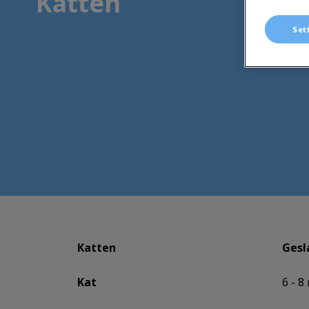
Katten
Set
Katten
Gesl
Kat
6 - 