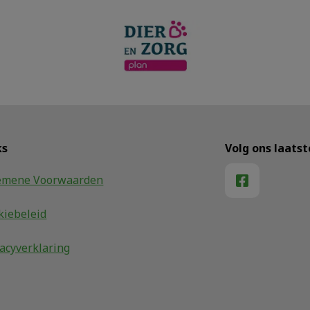
ks
Volg ons laats
emene Voorwaarden
kiebeleid
vacyverklaring