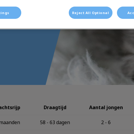
tings
Reject All Optional
Acc
achtsrijp
Draagtijd
Aantal jongen
8 maanden
58 - 63 dagen
2 - 6