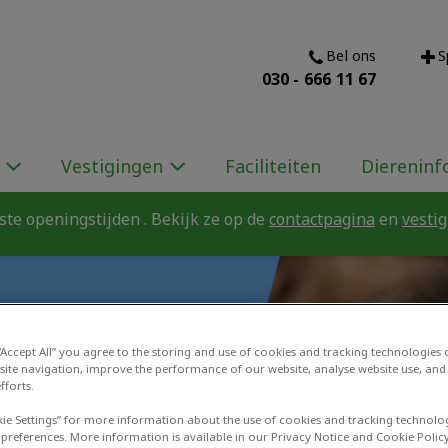
Bel ons
S
ijn & Veldhuizen - De Meern
030 - 666 11 67
Vestigingen
Faciliteiten
Diereninf
te openingstijden . Bekijk ze op de
contactpagina
en
vesti
 “Accept All” you agree to the storing and use of cookies and tracking technologies
site navigation, improve the performance of our website, analyse website use, and 
fforts.
kie Settings” for more information about the use of cookies and tracking technolo
 preferences. More information is available in our Privacy Notice and Cookie Policy