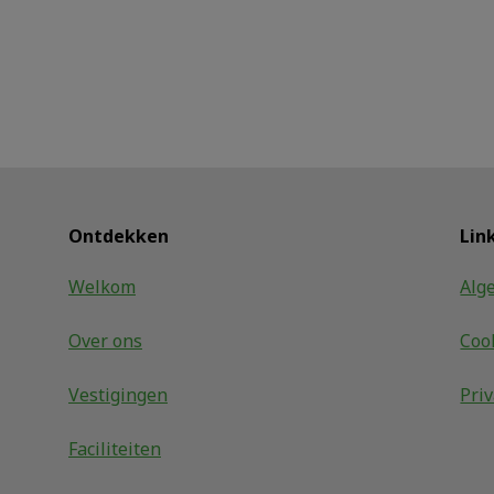
Ontdekken
Lin
Welkom
Alg
Over ons
Coo
Vestigingen
Pri
Faciliteiten