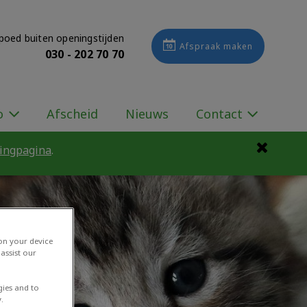
poed buiten openingstijden
Afspraak maken
030 - 202 70 70
o
Afscheid
Nieuws
Contact
gingpagina
.
 on your device
assist our
gies and to
.